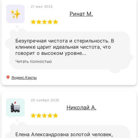
21 мая 2025
Ринат М.
Безупречная чистота и стерильность. В
клинике царит идеальная чистота, что
говорит о высоком уровне
ответственности. Чувствуется, что здесь
Читать полностью
строго соблюдаются все санитарные
нормы.
Яндекс.Карты
20 ноября 2025
Николай А.
Елена Александровна золотой человек,