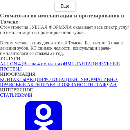
лечение зуба прошло успешно за один
сеанс. После анестезии я чувствовала себя
Еще
хорошо. Теперь я знаю, куда обращаться за
Стоматология имплантации и протезирования в
стоматологической помощью.
Томске
Стоматология ЗУБНАЯ ФОРМУЛА оказывает весь спектр услуг
по имплантации и протезированию зубов.
В этом месяце акция для жителей Томска. Бесплатно: 3 плана
лечения зубов, КТ снимок челюсти, консультаци врача-
имплантолога со стажем 21 год.
УСЛУГИ
ALL ON 4 (Все на 4 имплантах)
ИМПЛАНТАЦИЯ
ЗУБНЫЕ
ПРОТЕЗЫ
ИНФОРМАЦИЯ
КОНТАКТЫ
АКЦИИ
ФОТО
ПАЦИЕНТУ
НОРМАТИВНО-
ПРАВОВЫЕ АКТЫ
ПРАВА И ОБЯЗАНОСТИ ГРАЖДАН
ИНТЕРЕСНОЕ
СТАТЬИ
ВРАЧИ