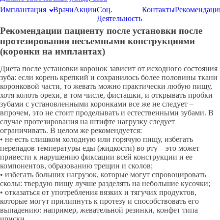
Имплантация
Врачи
Акции
Соц.
Контакты
Рекомендаци
Деятельность
Рекомендации пациенту после установки после
протезирования несъемными конструкциями
(коронки на имплантах)
Диета после установки коронок зависит от исходного состояния
зуба: если корень крепкий и сохранилось более половины ткани
коронковой части, то жевать можно практически любую пищу,
хотя колоть орехи, в том числе, фисташки, и открывать пробки
зубами с установленными коронками все же не следует –
впрочем, это не стоит проделывать и естественными зубами. В
случае протезирования на штифте нагрузку следует
ограничивать. В целом же рекомендуется:
• не есть слишком холодную или горячую пищу, избегать
перепадов температуры еды (жидкости) во рту – это может
привести к нарушению фиксации всей конструкции и ее
компонентов, образованию трещин и сколов;
• избегать больших нагрузок, которые могут спровоцировать
сколы: твердую пищу лучше разделять на небольшие кусочки;
• отказаться от употребления вязких и тягучих продуктов,
которые могут прилипнуть к протезу и способствовать его
выпадению: например, жевательной резинки, конфет типа
ириски.