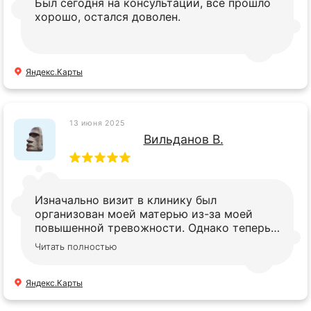
Был сегодня на консультации, все прошло
хорошо, остался доволен.
Яндекс.Карты
13 июня 2025
Вильданов В.
Изначально визит в клинику был
организован моей матерью из-за моей
повышенной тревожности. Однако теперь
я с уверенностью могу заявить, что мои
Читать полностью
опасения были напрасны. Здесь работают
высококвалифицированные специалисты.
Мне предложили анестезию для
Яндекс.Карты
комфортного проведения процедуры, и