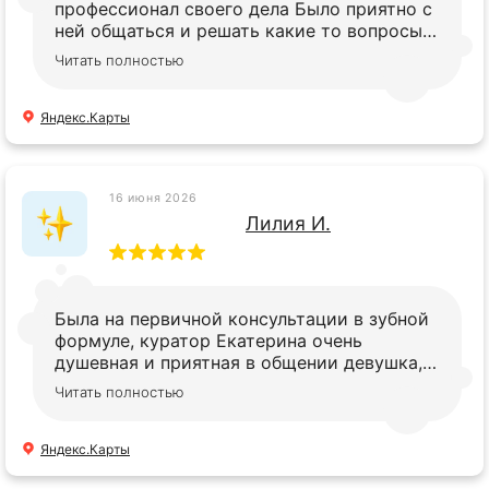
профессионал своего дела Было приятно с
ней общаться и решать какие то вопросы
Спасибо вашей клинике!
Читать полностью
Яндекс.Карты
16 июня 2026
Лилия И.
Была на первичной консультации в зубной
формуле, куратор Екатерина очень
душевная и приятная в общении девушка,
помогла, подсказала, помогла развеять
Читать полностью
сомнения. Игорь Николаевич хороший
ортопед, по плану лечения все рассказал,
довольна консультацией. Рекомендую
Яндекс.Карты
стоматологию. Екатерине отдельное