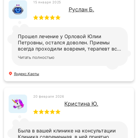
15 января 2025
Руслан Б.
Прошел лечение у Орловой Юлии
Петровны, остался доволен. Приемы
всегда проходили вовремя, терапевт все
подробно рассказывает и без проблем
Читать полностью
отвечал на все вопросы, которые были у
меня
Яндекс.Карты
20 февраля 2026
Кристина Ю.
Была в вашей клинике на консультации
Клиника современная, в ней приятно