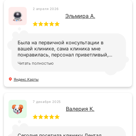
2 апреля 2026
Эльмира А.
Была на первичной консультации в
вашей клинике, сама клиника мне
понравилась, персонал приветливый,
сразу встретили меня и
Читать полностью
зарегистрировали Врач дал полную
информацию при осмотре, все было
отлично Я довольна
Яндекс.Карты
7 декабря 2025
Валерия К.
Сегодня посетила клинику Дентал