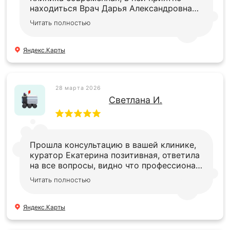
находиться Врач Дарья Александровна
компетентный специалист, ответила на
Читать полностью
все вопросы Мне здесь понравилось,
планирую у вас лечиться в будущем
Яндекс.Карты
28 марта 2026
Светлана И.
Прошла консультацию в вашей клинике,
куратор Екатерина позитивная, ответила
на все вопросы, видно что профессионал,
персонал приветливый, вежливыы,
Читать полностью
делают вкусный кофе
Яндекс.Карты