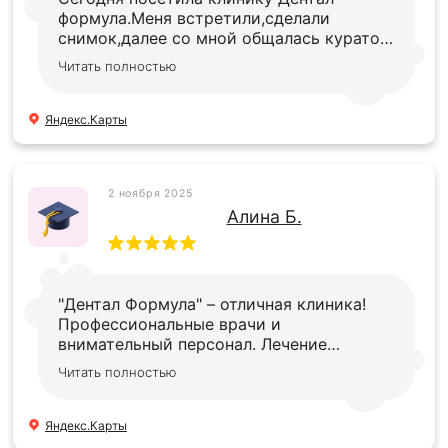
формула.Меня встретили,сделали
снимок,далее со мной общалась куратор
Евгения,подробно рассказала и показала
Читать полностью
,что делать в моей ситуации.После, меня
проконсультировал доктор и мне
назначали лечение.Советую данную
Яндекс.Карты
клинику,всё очень профессионально и
качественно!
2 ноября 2025
Алина Б.
"Дентал Формула" – отличная клиника!
Профессиональные врачи и
внимательный персонал. Лечение
безболезненное и качественное. Очень
Читать полностью
рекомендую!
Яндекс.Карты